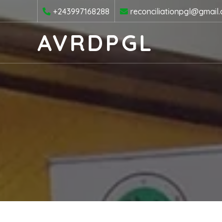
+243997168288
reconciliationpgl@gmail
AVRDPGL