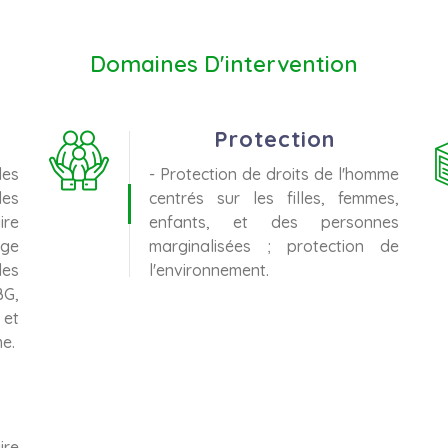
Domaines D'intervention
Protection
des
- Protection de droits de l'homme
des
centrés sur les filles, femmes,
ire
enfants, et des personnes
rge
marginalisées ; protection de
des
l'environnement.
G,
 et
e.
ire