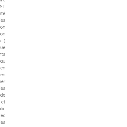
ST.
nté
des
ion
ion
..)
que
nts
 au
ien
ien
ier
les
 de
et
lic
les
les