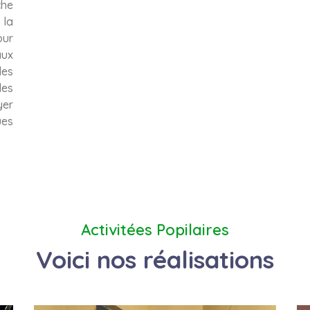
che
 la
our
ux
es
les
yer
ues
Activitées Popilaires
Voici nos réalisations