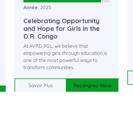
Année:
2026
CEREMONIE OFFICIELLE DE
REMISE DES CERTIFICATS
La formation gratuite de 40 filles
bénéficiaires du Projet « Ensemble
pour l’éducation des filles au Sud-Kivu
» a été un grand succès !
Savoir Plus
Rejoingnez-Nous